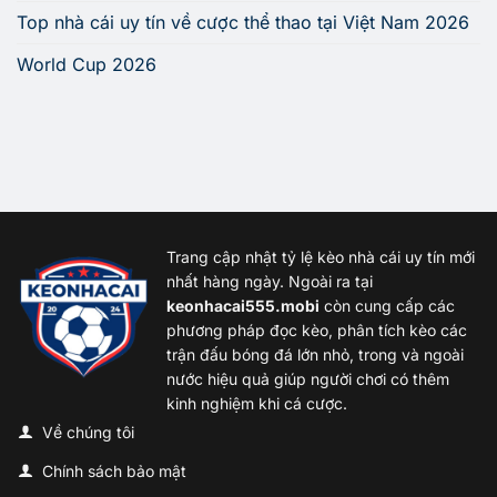
Trận
Top nhà cái uy tín về cược thể thao tại Việt Nam 2026
cầu
rực
World Cup 2026
lửa
Trang cập nhật tỷ lệ kèo nhà cái uy tín mới
nhất hàng ngày. Ngoài ra tại
keonhacai555.mobi
còn cung cấp các
phương pháp đọc kèo, phân tích kèo các
trận đấu bóng đá lớn nhỏ, trong và ngoài
nước hiệu quả giúp người chơi có thêm
kinh nghiệm khi cá cược.
Về chúng tôi
Chính sách bảo mật