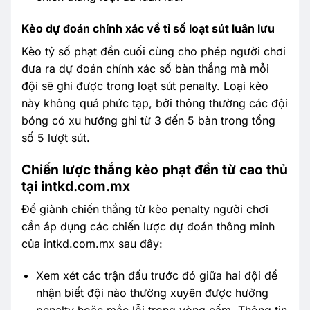
Kèo dự đoán chính xác về tỉ số loạt sút luân lưu
Kèo tỷ số phạt đền cuối cùng cho phép người chơi
đưa ra dự đoán chính xác số bàn thắng mà mỗi
đội sẽ ghi được trong loạt sút penalty. Loại kèo
này không quá phức tạp, bởi thông thường các đội
bóng có xu hướng ghi từ 3 đến 5 bàn trong tổng
số 5 lượt sút.
Chiến lược thắng kèo phạt đền từ cao thủ
tại intkd.com.mx
Để giành chiến thắng từ kèo penalty người chơi
cần áp dụng các chiến lược dự đoán thông minh
của intkd.com.mx sau đây:
Xem xét các trận đấu trước đó giữa hai đội để
nhận biết đội nào thường xuyên được hưởng
penalty hoặc mắc lỗi trong vòng cấm. Thông tin